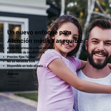
Un nuevo enfoque para
Atención médica asequible
Atención primaria a nivel nacional
Beneficios de HealthShare
Precios fijos fáciles
No se necesita SSN
Disponible en todo el país
Agente
Kenneth Ferrall
English Intro Video
Spanish Intro Video