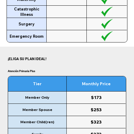
Catastrophic
Illness
Surgery
Emergency Room
¡ELIGA SU PLAN IDEAL!
Atención Primaria Plus
Tier
Monthly Price
$173
Member Only
$253
Member Spouse
$323
Member Child(ren)