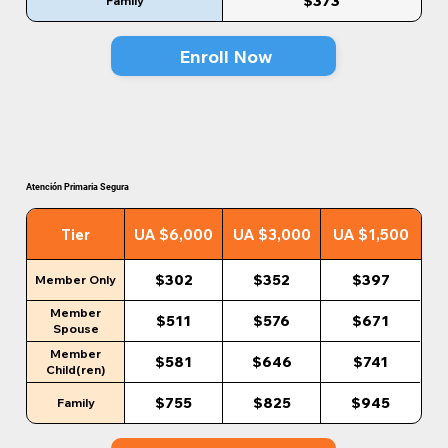
$373
Family
Enroll Now
Atención Primaria Segura
Tier
UA $6,000
UA $3,000
UA $1,500
$302
$352
$397
Member Only
Member
$511
$576
$671
Spouse
Member
$581
$646
$741
Child(ren)
$755
$825
$945
Family