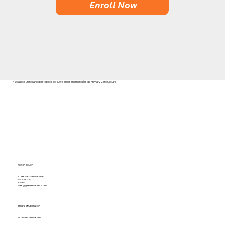
Enroll Now
* Se aplica un recargo por tabaco del 100 % en las membresías de Primary Care Secure
Get in Touch
Customer Service line:
844-433-2502
Email:
info@getidealhealth.com
Hours of Operation
Mon - Fri: 9am - 6pm