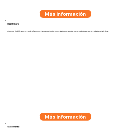
Más información
HealthShare
Al agregar HealthShare a su membresía, obtendrá acceso a atención como sala de emergencias, maternidad, cirugías y enfermedades catastróficas.
Más información
Salud mental