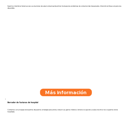
Nuestros miembros tienen acceso a soluciones de salud conductual de primer nivel para los problemas de conducta más inesperados. Atención en línea o en persona
disponible.
Más información
Borrador de facturas de hospital
Contamos con un equipo de expertos dispuestos a trabajar para usted y reducir sus gastos médicos. Usted se ocupa de su salud, nosotros nos ocupamos de los
hospitales.