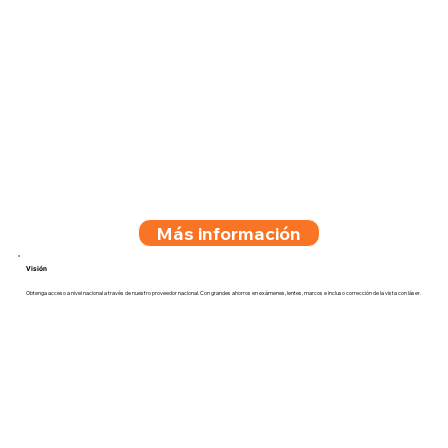
Más información
Visión
Obtenga acceso a nivel nacional a través de nuestro proveedor nacional. Con grandes ahorros en exámenes, lentes, marcos e incluso corrección de la vista con láser.