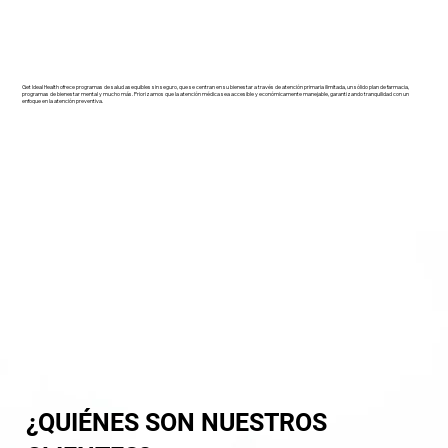
Get Ideal Health ofrece programas de salud asequibles sin seguro, que se centran en su bienestar a través de atención primaria ilimitada, un sólido plan de farmacia,
programas de bienestar mental y mucho más. Priorizamos que la atención médica sea accesible y económicamente manejable, garantizando tranquilidad con un
enfoque en la atención preventiva.
¿QUIÉNES SON NUESTROS