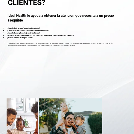
CLIENTES?
Ideal Health le ayuda a obtener la atención que necesita a un precio
asequible
¿En su trabajo no se ofrece atención médica?
¿Tiene usted unos costes sanitarios iniciales elevados?
¿Es usted un empleado bajo contrato laboral?
¿Gana usted demasiado dinero por los subsidios gubernamentales a la atención sanitaria?
¿No tiene número de seguro social?
Ideal Health ofrece a los miembros y a sus familias excelentes opciones para encontrar los beneficios que necesitan. Todas nuestras opciones están
disponibles en todo el país y no requieren un número de seguro social para inscribirse o usarlas.