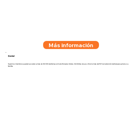
Más información
Dental
Nuestros miembros pueden acceder a más de 160 000 dentistas en todo Estados Unidos. Sin límites de uso. Ahorre más del 50 % en atención dental para usted y su
familia.