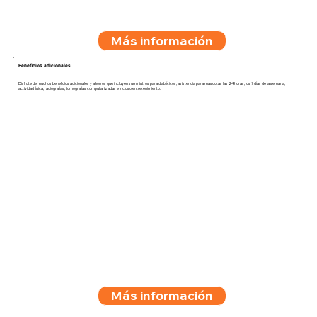
Más información
Beneficios adicionales
Disfrute de muchos beneficios adicionales y ahorros que incluyen suministros para diabéticos, asistencia para mascotas las 24 horas, los 7 días de la semana,
actividad física, radiografías, tomografías computarizadas e incluso entretenimiento.
Más información