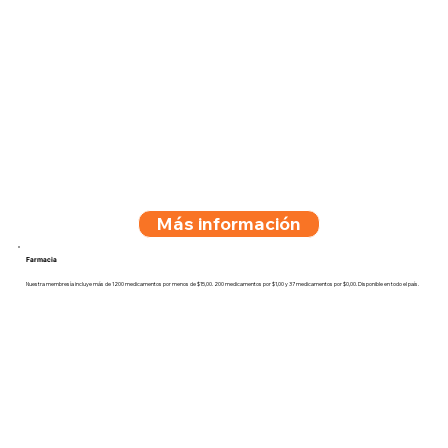
Más información
Farmacia
Nuestra membresía incluye más de 1200 medicamentos por menos de $15,00. 200 medicamentos por $1,00 y 37 medicamentos por $0,00. Disponible en todo el país.