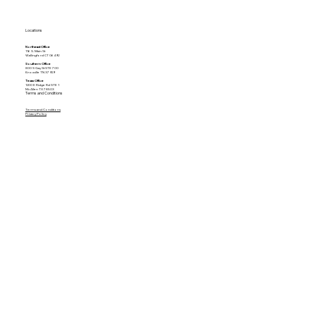
Locations
Northeast Office
116 S. Main St
Wallingford CT 06492
Southern Office
800 S Gay St STE 700
Knoxville TN 37929
Texas Office
1200 E Ridge Rd STE 1
McAllen TX 78503
Terms and Conditions
Terms and Conditions
Privacy Policy