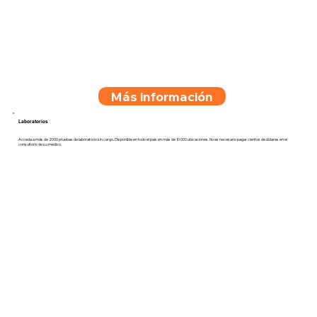
Más información
Laboratorios
Acceda a más de 2000 pruebas de laboratorio sin cargo. Disponible en todo el país en más de 10 000 ubicaciones. No es necesario pagar cientos de dólares en el
consultorio de su médico.