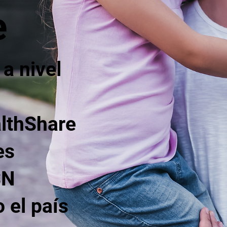
e
a nivel
althShare
es
SN
 el país