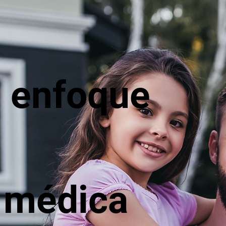
 enfoque
 médica